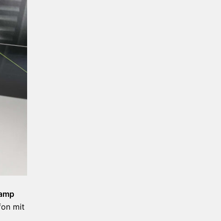
eamp
fon mit