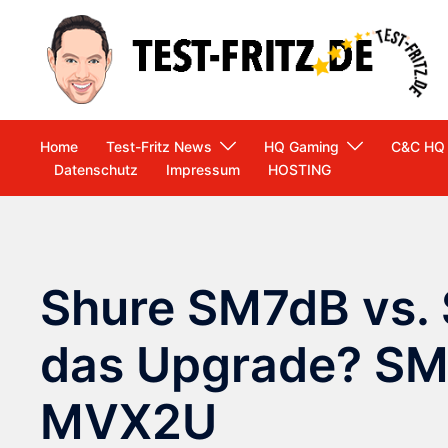
Zum
Inhalt
springen
Home
Test-Fritz News
HQ Gaming
C&C HQ
Datenschutz
Impressum
HOSTING
Shure SM7dB vs. 
das Upgrade? SM
MVX2U