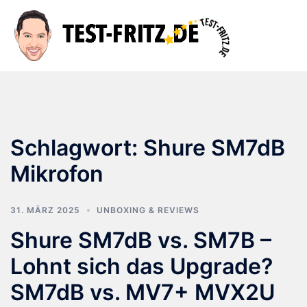
Zum
Inhalt
Suche
Men
springen
ums
Schlagwort:
Shure SM7dB
Mikrofon
31. MÄRZ 2025
UNBOXING & REVIEWS
Shure SM7dB vs. SM7B –
Lohnt sich das Upgrade?
SM7dB vs. MV7+ MVX2U