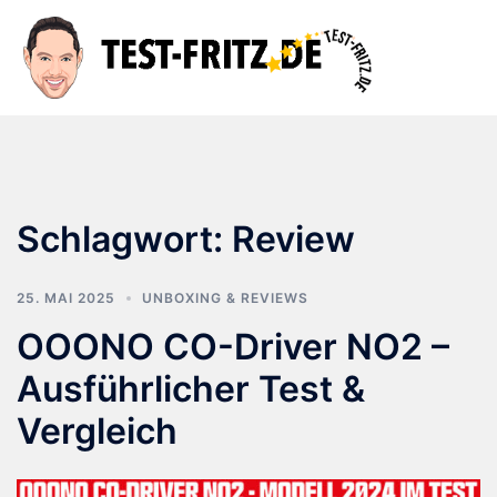
Zum
Inhalt
Suche
Men
springen
ums
Schlagwort:
Review
25. MAI 2025
UNBOXING & REVIEWS
OOONO CO-Driver NO2 –
Ausführlicher Test &
Vergleich