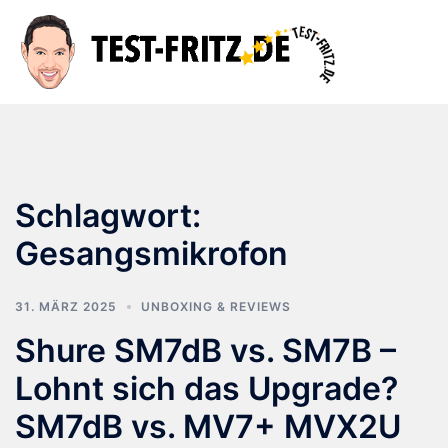
Zum
Inhalt
Suche
Men
springen
ums
Schlagwort:
Gesangsmikrofon
31. MÄRZ 2025
UNBOXING & REVIEWS
Shure SM7dB vs. SM7B –
Lohnt sich das Upgrade?
SM7dB vs. MV7+ MVX2U