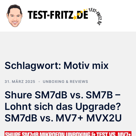
Zum
Inhalt
Suche
Men
springen
ums
Schlagwort:
Motiv mix
31. MÄRZ 2025
UNBOXING & REVIEWS
Shure SM7dB vs. SM7B –
Lohnt sich das Upgrade?
SM7dB vs. MV7+ MVX2U