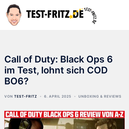
Zum
Inhalt
Suche
Men
springen
ums
Call of Duty: Black Ops 6
im Test, lohnt sich COD
BO6?
VON
TEST-FRITZ
6. APRIL 2025
UNBOXING & REVIEWS