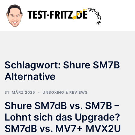
Zum
Inhalt
Suche
Men
springen
ums
Schlagwort:
Shure SM7B
Alternative
31. MÄRZ 2025
UNBOXING & REVIEWS
Shure SM7dB vs. SM7B –
Lohnt sich das Upgrade?
SM7dB vs. MV7+ MVX2U