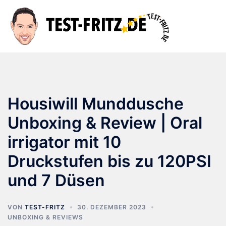
Zum
Inhalt
Suche
Men
springen
ums
Housiwill Munddusche
Unboxing & Review | Oral
irrigator mit 10
Druckstufen bis zu 120PSI
und 7 Düsen
VON
TEST-FRITZ
30. DEZEMBER 2023
UNBOXING & REVIEWS