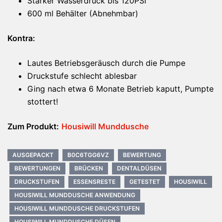
Starker Wasserdruck bis 120PSI
600 ml Behälter (Abnehmbar)
Kontra:
Lautes Betriebsgeräusch durch die Pumpe
Druckstufe schlecht ablesbar
Ging nach etwa 6 Monate Betrieb kaputt, Pumpte
stottert!
Zum Produkt:
Housiwill Munddusch
e
AUSGEPACKT
B0C6TGG6VZ
BEWERTUNG
BEWERTUNGEN
BRÜCKEN
DENTALDÜSEN
DRUCKSTUFEN
ESSENSRESTE
GETESTET
HOUSIWILL
HOUSIWILL MUNDDUSCHE ANWENDUNG
HOUSIWILL MUNDDUSCHE DRUCKSTUFEN
HOUSIWILL MUNDDUSCHE DÜSEN