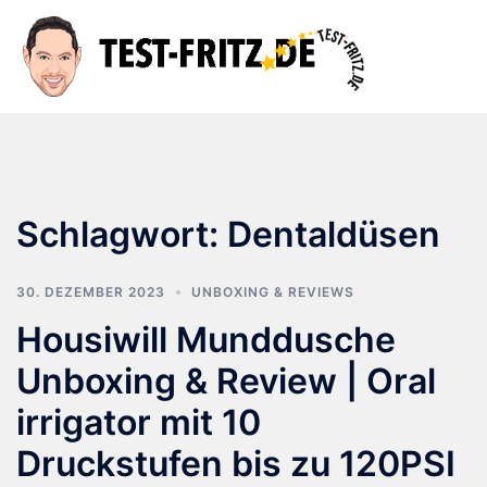
Zum
Inhalt
Suche
Men
springen
ums
Schlagwort:
Dentaldüsen
30. DEZEMBER 2023
UNBOXING & REVIEWS
Housiwill Munddusche
Unboxing & Review | Oral
irrigator mit 10
Druckstufen bis zu 120PSI