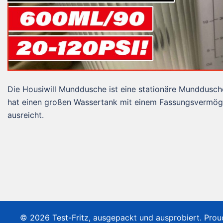
Die Housiwill Munddusche ist eine stationäre Munddusche
hat einen großen Wassertank mit einem Fassungsvermöge
ausreicht.
© 2026 Test-Fritz, ausgepackt und ausprobiert. Pro