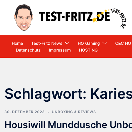
Zum
Inhalt
springen
Home
Test-Fritz News
HQ Gaming
C&C HQ
Datenschutz
Impressum
HOSTING
Schlagwort:
Karie
30. DEZEMBER 2023
UNBOXING & REVIEWS
Housiwill Munddusche Unboxi