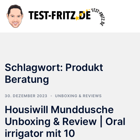
Zum
Inhalt
Suche
Men
springen
ums
Schlagwort:
Produkt
Beratung
30. DEZEMBER 2023
UNBOXING & REVIEWS
Housiwill Munddusche
Unboxing & Review | Oral
irrigator mit 10