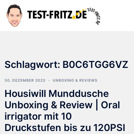
Zum
Inhalt
Suche
Men
springen
ums
Schlagwort:
B0C6TGG6VZ
30. DEZEMBER 2023
UNBOXING & REVIEWS
Housiwill Munddusche
Unboxing & Review | Oral
irrigator mit 10
Druckstufen bis zu 120PSI