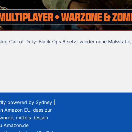
Blog Call of Duty: Black Ops 6 setzt wieder neue Maßstäbe,
udly powered by
Sydney
|
on Amazon EU, dass zur
 wurde, mittels dessen
zu Amazon.de