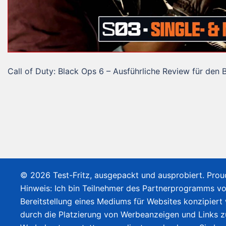
Call of Duty: Black Ops 6 – Ausführliche Review für den 
© 2026 Test-Fritz, ausgepackt und ausprobiert. Pro
Hinweis: Ich bin Teilnehmer des Partnerprogramms v
Bereitstellung eines Mediums für Websites konzipiert
durch die Platzierung von Werbeanzeigen und Links 