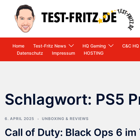
Zum
Inhalt
springen
Home
Test-Fritz News
HQ Gaming
C&C HQ
Datenschutz
Impressum
HOSTING
Schlagwort:
PS5 P
6. APRIL 2025
UNBOXING & REVIEWS
Call of Duty: Black Ops 6 i