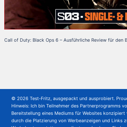
Call of Duty: Black Ops 6 – Ausführliche Review für den 
© 2026 Test-Fritz, ausgepackt und ausprobiert. Pro
Hinweis: Ich bin Teilnehmer des Partnerprogramms v
Bereitstellung eines Mediums für Websites konzipiert
durch die Platzierung von Werbeanzeigen und Links 