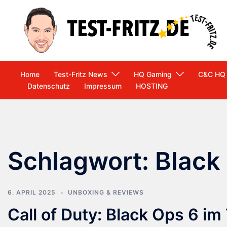
Zum
Inhalt
springen
Home
Test-Fritz News
HQ Gaming
C&C HQ
Datenschutz
Impressum
HOSTING
Schlagwort:
Black
6. APRIL 2025
UNBOXING & REVIEWS
Call of Duty: Black Ops 6 i