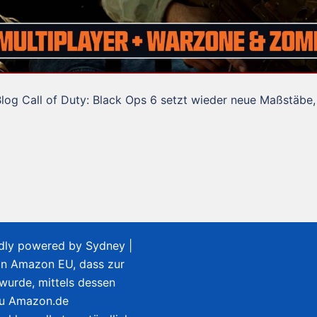
Blog Call of Duty: Black Ops 6 setzt wieder neue Maßstäbe,
udly powered by
Sydney
|
on Amazon EU, dass zur
 wurde, mittels dessen
zu Amazon.de