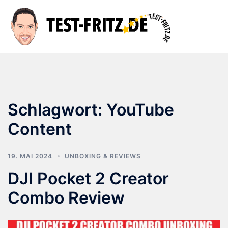
Zum
Inhalt
Suche
Men
springen
ums
Schlagwort:
YouTube
Content
19. MAI 2024
UNBOXING & REVIEWS
DJI Pocket 2 Creator
Combo Review