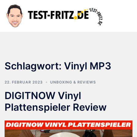
Zum
Inhalt
Suche
Men
springen
ums
Schlagwort:
Vinyl MP3
22. FEBRUAR 2023
UNBOXING & REVIEWS
DIGITNOW Vinyl
Plattenspieler Review