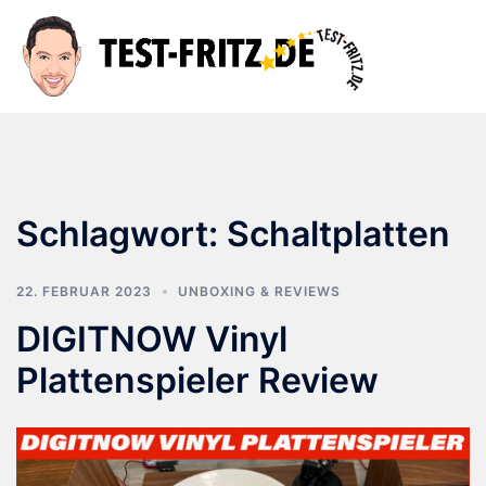
Zum
Inhalt
Suche
Men
springen
ums
Schlagwort:
Schaltplatten
22. FEBRUAR 2023
UNBOXING & REVIEWS
DIGITNOW Vinyl
Plattenspieler Review