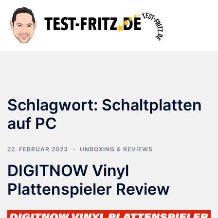
Zum
Inhalt
Suche
Men
springen
ums
Schlagwort:
Schaltplatten
auf PC
22. FEBRUAR 2023
UNBOXING & REVIEWS
DIGITNOW Vinyl
Plattenspieler Review