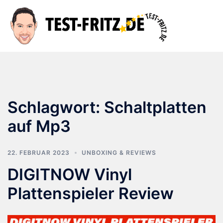
Zum
Inhalt
Suche
Men
springen
ums
Schlagwort:
Schaltplatten
auf Mp3
22. FEBRUAR 2023
UNBOXING & REVIEWS
DIGITNOW Vinyl
Plattenspieler Review