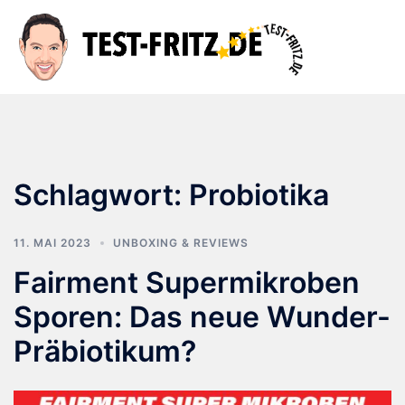
Zum
Inhalt
Suche
Men
springen
ums
Schlagwort:
Probiotika
11. MAI 2023
UNBOXING & REVIEWS
Fairment Supermikroben
Sporen: Das neue Wunder-
Präbiotikum?