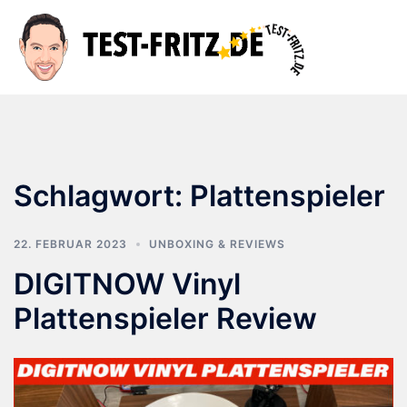
Zum
Inhalt
Suche
Men
springen
ums
Schlagwort:
Plattenspieler
22. FEBRUAR 2023
UNBOXING & REVIEWS
DIGITNOW Vinyl
Plattenspieler Review