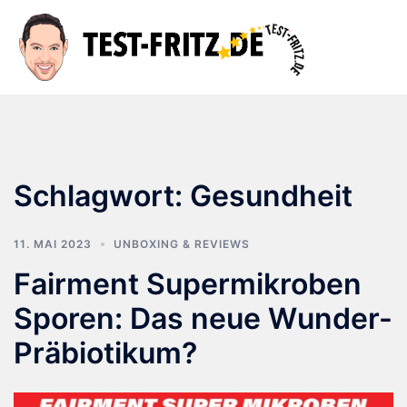
Zum
Inhalt
Suche
Men
springen
ums
Schlagwort:
Gesundheit
11. MAI 2023
UNBOXING & REVIEWS
Fairment Supermikroben
Sporen: Das neue Wunder-
Präbiotikum?