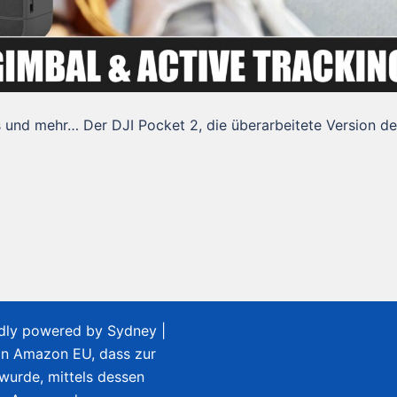
 und mehr… Der DJI Pocket 2, die überarbeitete Version d
udly powered by
Sydney
|
on Amazon EU, dass zur
 wurde, mittels dessen