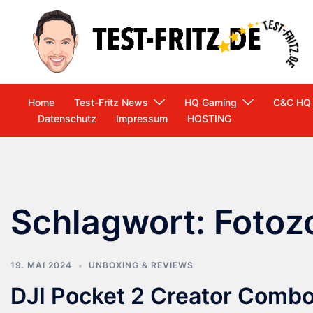
Zum
Inhalt
springen
Home
Test-Fritz News
HQ Gaming
C&C HQ
Datenschutz
Impressum
HOSTING
Schlagwort:
Foto
19. MAI 2024
UNBOXING & REVIEWS
DJI Pocket 2 Creator Comb