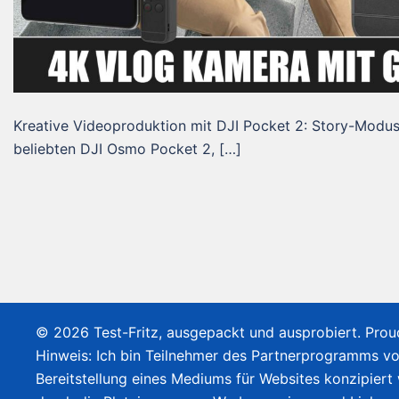
Kreative Videoproduktion mit DJI Pocket 2: Story-Modus
beliebten DJI Osmo Pocket 2, […]
© 2026 Test-Fritz, ausgepackt und ausprobiert. Pro
Hinweis: Ich bin Teilnehmer des Partnerprogramms v
Bereitstellung eines Mediums für Websites konzipiert