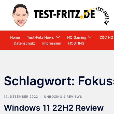
Zum
Inhalt
springen
Home
Test-Fritz News
HQ Gaming
C&C HQ
Datenschutz
Impressum
HOSTING
Schlagwort:
Fokus
19. DEZEMBER 2022
UNBOXING & REVIEWS
Windows 11 22H2 Review