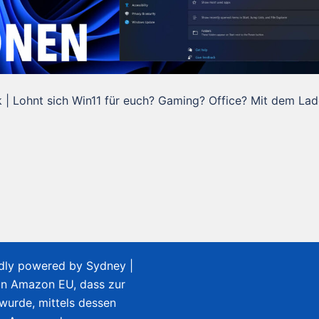
| Lohnt sich Win11 für euch? Gaming? Office? Mit dem La
udly powered by
Sydney
|
on Amazon EU, dass zur
 wurde, mittels dessen