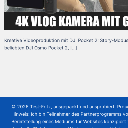
Kreative Videoproduktion mit DJI Pocket 2: Story-Modus
beliebten DJI Osmo Pocket 2, […]
© 2026 Test-Fritz, ausgepackt und ausprobiert. Pro
Hinweis: Ich bin Teilnehmer des Partnerprogramms v
Bereitstellung eines Mediums für Websites konzipiert