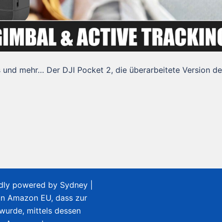
 und mehr… Der DJI Pocket 2, die überarbeitete Version d
udly powered by
Sydney
|
on Amazon EU, dass zur
 wurde, mittels dessen