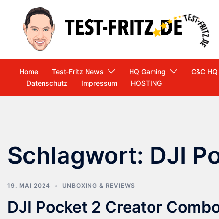
Zum
Inhalt
springen
Home
Test-Fritz News
HQ Gaming
C&C HQ
Datenschutz
Impressum
HOSTING
Schlagwort:
DJI Po
19. MAI 2024
UNBOXING & REVIEWS
DJI Pocket 2 Creator Comb