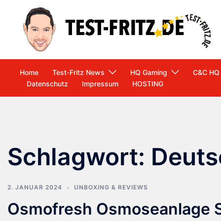
Zum
Inhalt
springen
Home
Test-Fritz News
HQ Gaming
C&C HQ
Datenschutz
Impressum
HOSTING
Schlagwort:
Deuts
2. JANUAR 2024
UNBOXING & REVIEWS
Osmofresh Osmoseanlage Sm