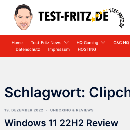
Zum
Inhalt
springen
Home
Test-Fritz News
HQ Gaming
C&C HQ
Datenschutz
Impressum
HOSTING
Schlagwort:
Clipc
19. DEZEMBER 2022
UNBOXING & REVIEWS
Windows 11 22H2 Review