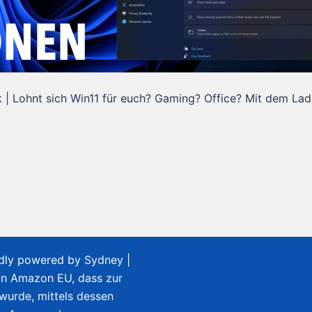
| Lohnt sich Win11 für euch? Gaming? Office? Mit dem La
udly powered by
Sydney
|
on Amazon EU, dass zur
 wurde, mittels dessen