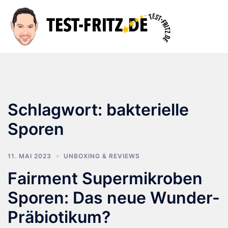
Zum
Inhalt
Suche
Men
springen
ums
Schlagwort:
bakterielle
Sporen
11. MAI 2023
UNBOXING & REVIEWS
Fairment Supermikroben
Sporen: Das neue Wunder-
Präbiotikum?