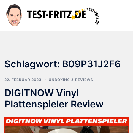
Zum
Inhalt
Suche
Men
springen
ums
Schlagwort:
B09P31J2F6
22. FEBRUAR 2023
UNBOXING & REVIEWS
DIGITNOW Vinyl
Plattenspieler Review