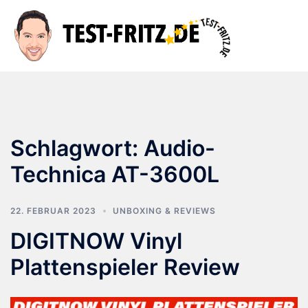
Zum
Inhalt
Suche
Men
springen
ums
Schlagwort:
Audio-
Technica AT-3600L
22. FEBRUAR 2023
UNBOXING & REVIEWS
DIGITNOW Vinyl
Plattenspieler Review