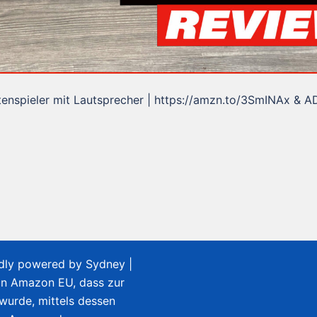
ttenspieler mit Lautsprecher | https://amzn.to/3SmINAx & 
udly powered by
Sydney
|
on Amazon EU, dass zur
 wurde, mittels dessen