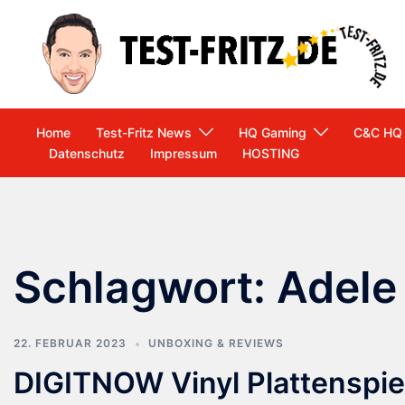
Zum
Inhalt
springen
Home
Test-Fritz News
HQ Gaming
C&C HQ
Datenschutz
Impressum
HOSTING
Schlagwort:
Adele
22. FEBRUAR 2023
UNBOXING & REVIEWS
DIGITNOW Vinyl Plattenspie