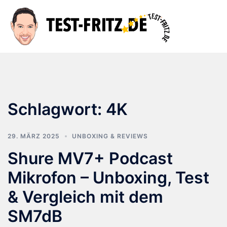
Zum
Inhalt
Suche
Men
springen
ums
Schlagwort:
4K
29. MÄRZ 2025
UNBOXING & REVIEWS
Shure MV7+ Podcast
Mikrofon – Unboxing, Test
& Vergleich mit dem
SM7dB