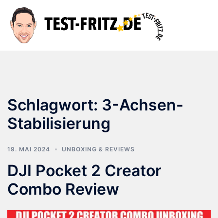
Zum
Inhalt
Suche
Men
springen
ums
Schlagwort:
3-Achsen-
Stabilisierung
19. MAI 2024
UNBOXING & REVIEWS
DJI Pocket 2 Creator
Combo Review