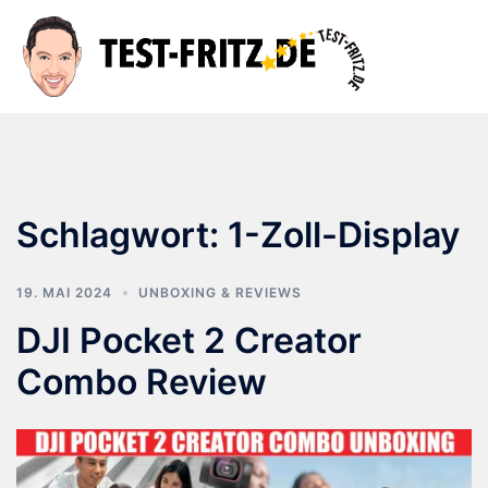
Zum
Inhalt
Suche
Men
springen
ums
Schlagwort:
1-Zoll-Display
19. MAI 2024
UNBOXING & REVIEWS
DJI Pocket 2 Creator
Combo Review