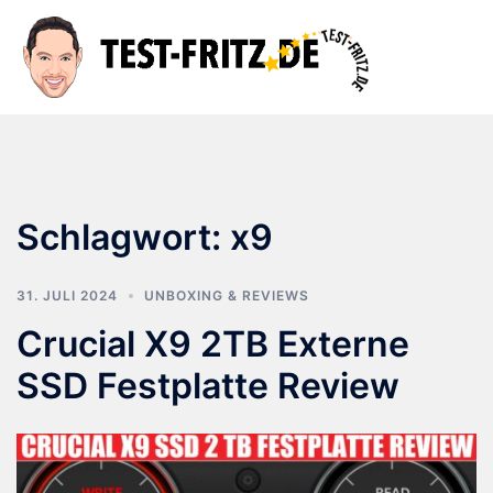
Zum
Inhalt
Suche
Men
springen
ums
Schlagwort:
x9
31. JULI 2024
UNBOXING & REVIEWS
Crucial X9 2TB Externe
SSD Festplatte Review