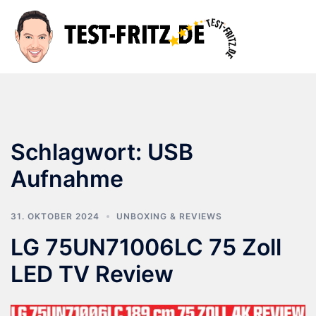
Zum
Inhalt
Suche
Men
springen
ums
Schlagwort:
USB
Aufnahme
31. OKTOBER 2024
UNBOXING & REVIEWS
LG 75UN71006LC 75 Zoll
LED TV Review