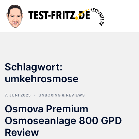
Zum
Inhalt
Suche
Men
springen
ums
Schlagwort:
umkehrosmose
7. JUNI 2025
UNBOXING & REVIEWS
Osmova Premium
Osmoseanlage 800 GPD
Review