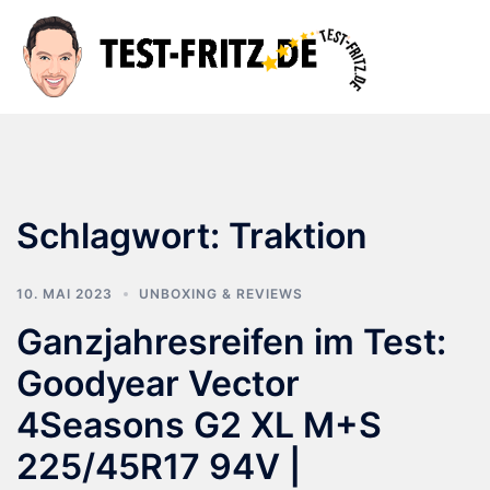
Zum
Inhalt
Suche
Men
springen
ums
Schlagwort:
Traktion
10. MAI 2023
UNBOXING & REVIEWS
Ganzjahresreifen im Test:
Goodyear Vector
4Seasons G2 XL M+S
225/45R17 94V |