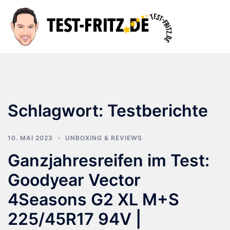
Zum
Inhalt
Suche
Men
springen
ums
Schlagwort:
Testberichte
10. MAI 2023
UNBOXING & REVIEWS
Ganzjahresreifen im Test:
Goodyear Vector
4Seasons G2 XL M+S
225/45R17 94V |