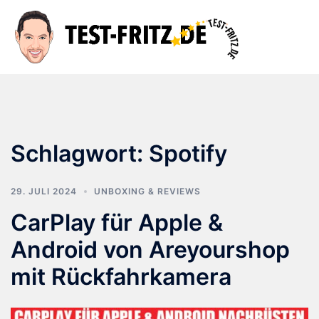
Zum
Inhalt
Suche
Men
springen
ums
Schlagwort:
Spotify
29. JULI 2024
UNBOXING & REVIEWS
CarPlay für Apple &
Android von Areyourshop
mit Rückfahrkamera