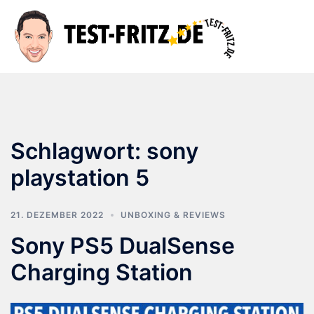
Zum
Inhalt
Suche
Men
springen
ums
Schlagwort:
sony
playstation 5
21. DEZEMBER 2022
UNBOXING & REVIEWS
Sony PS5 DualSense
Charging Station