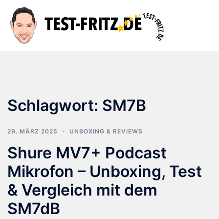
Zum
Inhalt
Suche
Men
springen
ums
Schlagwort:
SM7B
29. MÄRZ 2025
UNBOXING & REVIEWS
Shure MV7+ Podcast
Mikrofon – Unboxing, Test
& Vergleich mit dem
SM7dB