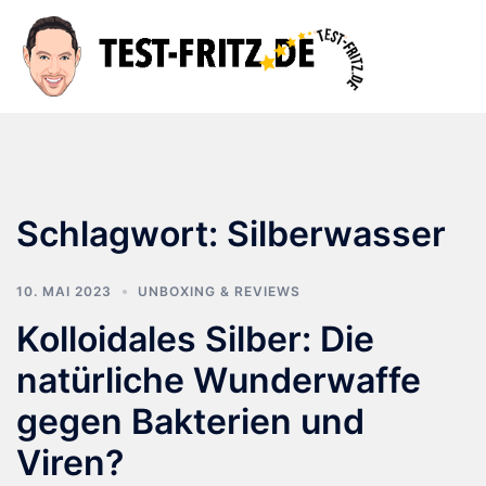
Zum
Inhalt
Suche
Men
springen
ums
Schlagwort:
Silberwasser
10. MAI 2023
UNBOXING & REVIEWS
Kolloidales Silber: Die
natürliche Wunderwaffe
gegen Bakterien und
Viren?