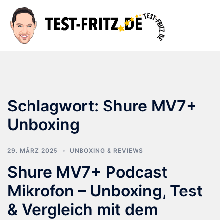
Zum
Inhalt
Suche
Men
springen
ums
Schlagwort:
Shure MV7+
Unboxing
29. MÄRZ 2025
UNBOXING & REVIEWS
Shure MV7+ Podcast
Mikrofon – Unboxing, Test
& Vergleich mit dem