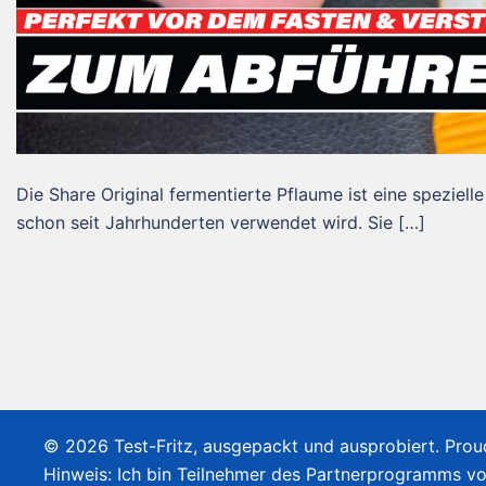
Die Share Original fermentierte Pflaume ist eine speziell
schon seit Jahrhunderten verwendet wird. Sie […]
© 2026 Test-Fritz, ausgepackt und ausprobiert. Pro
Hinweis: Ich bin Teilnehmer des Partnerprogramms v