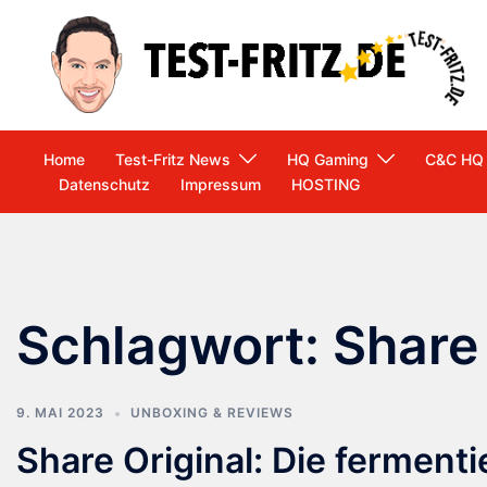
Zum
Inhalt
springen
Home
Test-Fritz News
HQ Gaming
C&C HQ
Datenschutz
Impressum
HOSTING
Schlagwort:
Share 
9. MAI 2023
UNBOXING & REVIEWS
Share Original: Die ferment