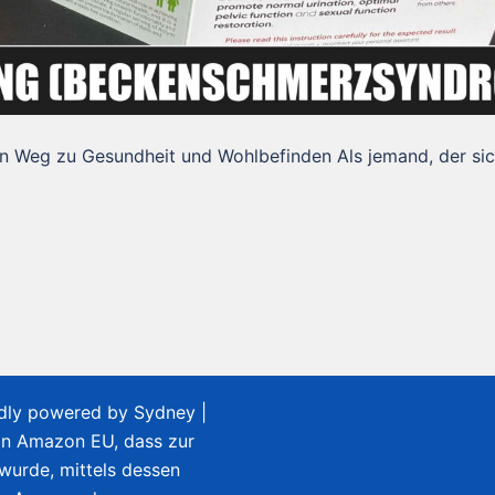
 Weg zu Gesundheit und Wohlbefinden Als jemand, der si
udly powered by
Sydney
|
on Amazon EU, dass zur
 wurde, mittels dessen