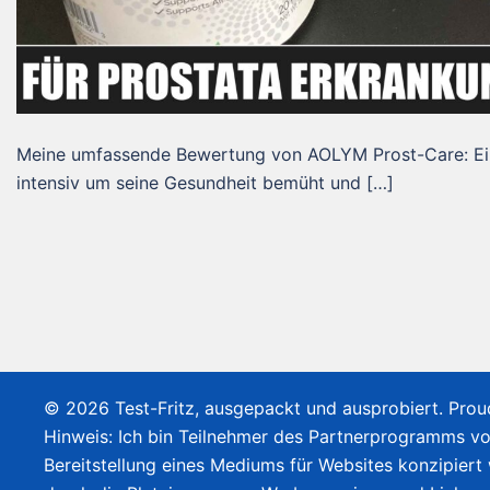
Meine umfassende Bewertung von AOLYM Prost-Care: Ein
intensiv um seine Gesundheit bemüht und […]
© 2026 Test-Fritz, ausgepackt und ausprobiert. Pro
Hinweis: Ich bin Teilnehmer des Partnerprogramms v
Bereitstellung eines Mediums für Websites konzipiert