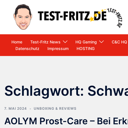
Zum
Inhalt
springen
Home
Test-Fritz News
HQ Gaming
C&C HQ
Datenschutz
Impressum
HOSTING
Schlagwort:
Schwa
7. MAI 2024
UNBOXING & REVIEWS
AOLYM Prost-Care – Bei Erk