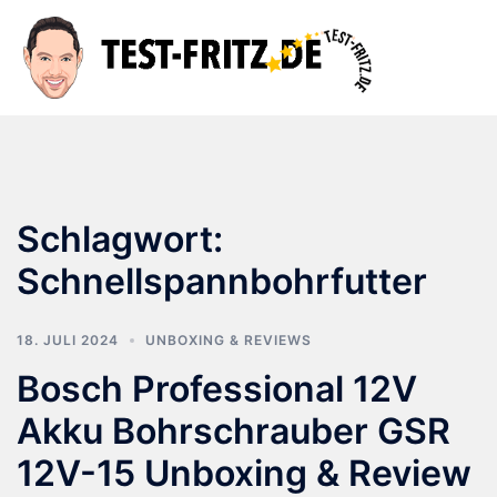
Zum
Inhalt
Suche
Men
springen
ums
Schlagwort:
Schnellspannbohrfutter
18. JULI 2024
UNBOXING & REVIEWS
Bosch Professional 12V
Akku Bohrschrauber GSR
12V-15 Unboxing & Review