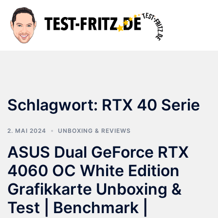
Zum
Inhalt
Suche
Men
springen
ums
Schlagwort:
RTX 40 Serie
2. MAI 2024
UNBOXING & REVIEWS
ASUS Dual GeForce RTX
4060 OC White Edition
Grafikkarte Unboxing &
Test | Benchmark |