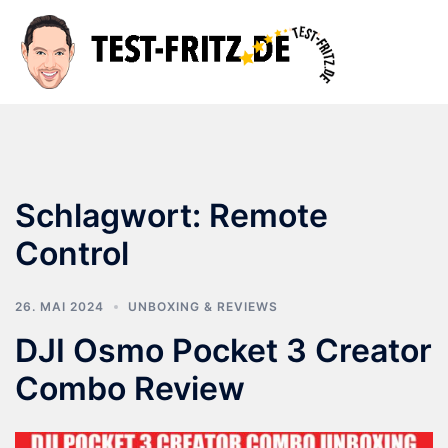
Zum
Inhalt
Suche
Men
springen
ums
Schlagwort:
Remote
Control
26. MAI 2024
UNBOXING & REVIEWS
DJI Osmo Pocket 3 Creator
Combo Review