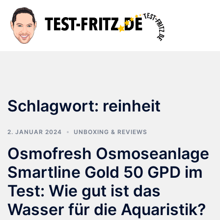
Zum
Inhalt
Suche
Men
springen
ums
Schlagwort:
reinheit
2. JANUAR 2024
UNBOXING & REVIEWS
Osmofresh Osmoseanlage
Smartline Gold 50 GPD im
Test: Wie gut ist das
Wasser für die Aquaristik?